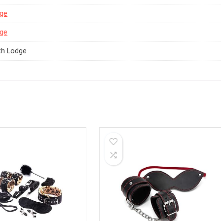
dge
dge
th Lodge