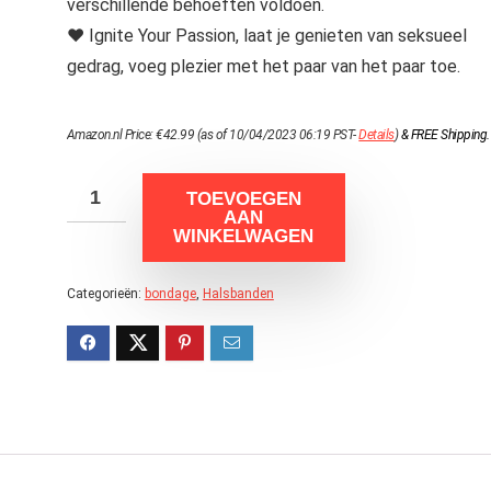
verschillende behoeften voldoen.
♥ Ignite Your Passion, laat je genieten van seksueel
gedrag, voeg plezier met het paar van het paar toe.
Amazon.nl Price:
€
42.99
(as of 10/04/2023 06:19 PST-
Details
)
&
FREE Shipping
.
TOEVOEGEN
AAN
WINKELWAGEN
Categorieën:
bondage
,
Halsbanden