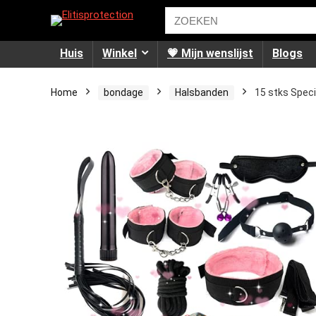
Huis
Winkel
💗 Mijn wenslijst
Blogs
Home
bondage
Halsbanden
15 stks Speci