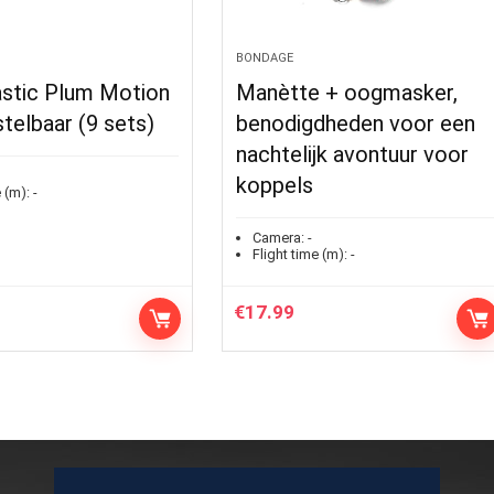
BONDAGE
astic Plum Motion
Manètte + oogmasker,
stelbaar (9 sets)
benodigdheden voor een
nachtelijk avontuur voor
koppels
 (m):
-
Camera:
-
Flight time (m):
-
€
17.99