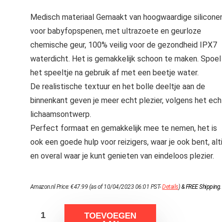
Medisch materiaal Gemaakt van hoogwaardige silicone
voor babyfopspenen, met ultrazoete en geurloze
chemische geur, 100% veilig voor de gezondheid IPX7
waterdicht. Het is gemakkelijk schoon te maken. Spoel
het speeltje na gebruik af met een beetje water.
De realistische textuur en het bolle deeltje aan de
binnenkant geven je meer echt plezier, volgens het ec
lichaamsontwerp.
Perfect formaat en gemakkelijk mee te nemen, het is
ook een goede hulp voor reizigers, waar je ook bent, alti
en overal waar je kunt genieten van eindeloos plezier.
Amazon.nl Price:
€
47.99
(as of 10/04/2023 06:01 PST-
Details
)
&
FREE Shipping
.
TOEVOEGEN