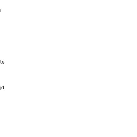
n
hte
jd