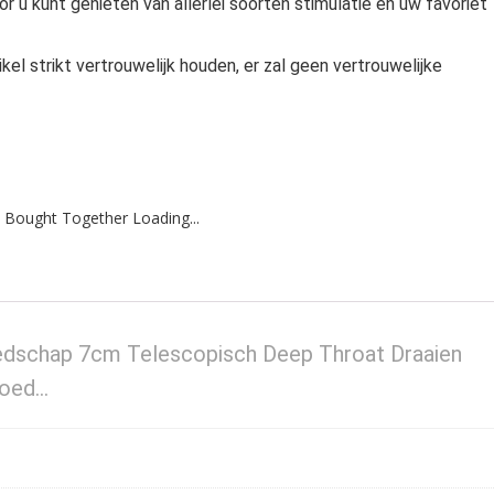
 u kunt genieten van allerlei soorten stimulatie en uw favoriet
el strikt vertrouwelijk houden, er zal geen vertrouwelijke
 Bought Together Loading...
dschap 7cm Telescopisch Deep Throat Draaien
goed…