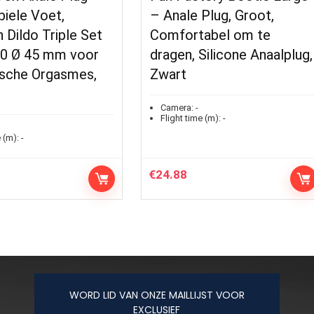
iele Voet,
– Anale Plug, Groot,
n Dildo Triple Set
Comfortabel om te
40 Ø 45 mm voor
dragen, Silicone Anaalplug,
ische Orgasmes,
Zwart
Camera:
-
Flight time (m):
-
 (m):
-
€
24.88
WORD LID VAN ONZE MAILLIJST VOOR
EXCLUSIEF