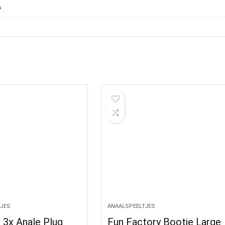
A
TJES
ANAALSPEELTJES
 3x Anale Plug
Fun Factory Bootie Large