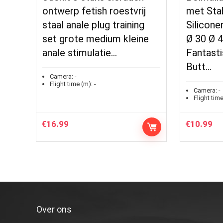
ontwerp fetish roestvrij
met Stab
staal anale plug training
Silicone
set grote medium kleine
Ø 30 Ø 
anale stimulatie…
Fantast
Butt…
Camera:
-
Flight time (m):
-
Camera:
-
Flight time
€
16.99
€
10.99
Over ons