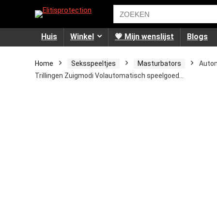
Huis
Winkel
💗 Mijn wenslijst
Blogs
Home
Seksspeeltjes
Masturbators
Autom
Trillingen Zuigmodi Volautomatisch speelgoed…