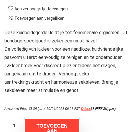
Aan verlanglijstje toevoegen
Toevoegen aan vergelijken
Deze kuisheidsgordel leidt je tot fenomenale orgasmen. Dit
bondage-speelgoed is zeker een must-have!
De volledig van lakleer voor een naadloze, huidvriendelijke
pasvorm uiterst eenvoudig te reinigen en te onderhouden.
Lakleer broek voor discreet plezier tijdens het dragen,
aangenaam om te dragen. Verhoogt seks-
aantrekkingskracht en harmonieuze seksleven. Breng je
seksleven meer stimulatie en genot.
Amazon.nl Price:
€
8.39
(as of 10/04/2023 06:23 PST-
Details
)
&
FREE Shipping
.
TOEVOEGEN
AAN