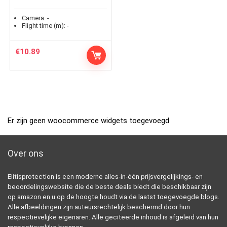
Camera:
-
Flight time (m):
-
€
10.89
Er zijn geen woocommerce widgets toegevoegd
Over ons
Elitisprotection is een moderne alles-in-één prijsvergelijkings- en
beoordelingswebsite die de beste deals biedt die beschikbaar zijn
op amazon en u op de hoogte houdt via de laatst toegevoegde blogs.
Alle afbeeldingen zijn auteursrechtelijk beschermd door hun
respectievelijke eigenaren. Alle geciteerde inhoud is afgeleid van hun