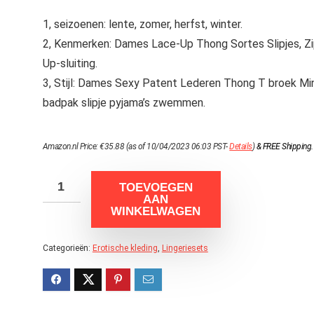
1, seizoenen: lente, zomer, herfst, winter.
2, Kenmerken: Dames Lace-Up Thong Sortes Slipjes, Zi
Up-sluiting.
3, Stijl: Dames Sexy Patent Lederen Thong T broek Min
badpak slipje pyjama’s zwemmen.
Amazon.nl Price:
€
35.88
(as of 10/04/2023 06:03 PST-
Details
)
&
FREE Shipping
.
TOEVOEGEN
AAN
WINKELWAGEN
Categorieën:
Erotische kleding
,
Lingeriesets