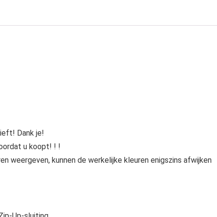
ieft! Dank je!
ordat u koopt! ! !
en weergeven, kunnen de werkelijke kleuren enigszins afwijken
ip-Up-sluiting.