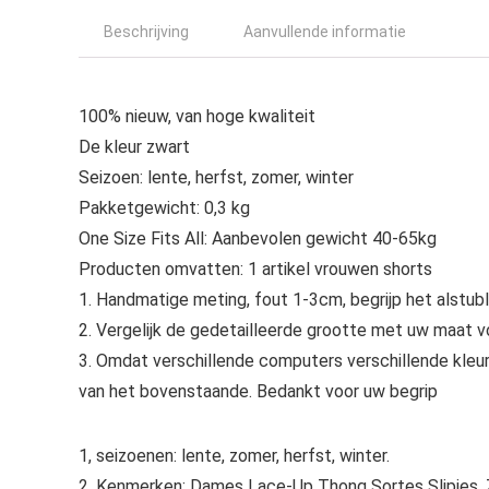
Beschrijving
Aanvullende informatie
100% nieuw, van hoge kwaliteit
De kleur zwart
Seizoen: lente, herfst, zomer, winter
Pakketgewicht: 0,3 kg
One Size Fits All: Aanbevolen gewicht 40-65kg
Producten omvatten: 1 artikel vrouwen shorts
1. Handmatige meting, fout 1-3cm, begrijp het alstubl
2. Vergelijk de gedetailleerde grootte met uw maat vo
3. Omdat verschillende computers verschillende kleur
van het bovenstaande. Bedankt voor uw begrip
1, seizoenen: lente, zomer, herfst, winter.
2, Kenmerken: Dames Lace-Up Thong Sortes Slipjes, Z