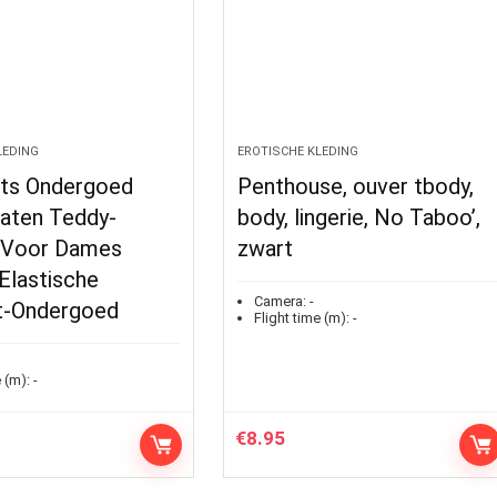
LEDING
EROTISCHE KLEDING
ts Ondergoed
Penthouse, ouver tbody,
aten Teddy-
body, lingerie, No Taboo’,
e Voor Dames
zwart
Elastische
Camera:
-
t-Ondergoed
Flight time (m):
-
 (m):
-
€
8.95