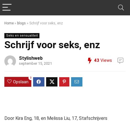
Home
»
blogs
»
Schrijf voor seks, enz
Seks en sensualiteit
Schrijf voor seks, enz
Stylishweb
43
Views
september 15, 2021
0
Opslaan
Door Kira Eng, 18, en Melissa Liu, 17, Stafschrijvers