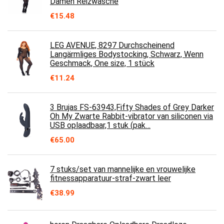
Damen Reizwäsche
€
15.48
LEG AVENUE, 8297 Durchscheinend
Langärmliges Bodystocking, Schwarz, Wenn
Geschmack, One size, 1 stück
€
11.24
3 Brujas FS-63943,Fifty Shades of Grey Darker
Oh My Zwarte Rabbit-vibrator van siliconen via
USB oplaadbaar,1 stuk (pak…
€
65.00
7 stuks/set van mannelijke en vrouwelijke
fitnessapparatuur-straf-zwart leer
€
38.99